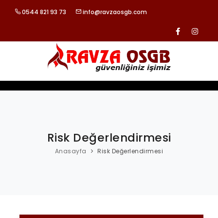
0544 821 93 73
info@ravzaosgb.com
ANASAYFA
KURUMSAL
HİZMETLERİMİZ
Risk Değerlendirmesi
REFERANSLARIMIZ
Anasayfa
Risk Değerlendirmesi
BLOG
İLETİŞİM