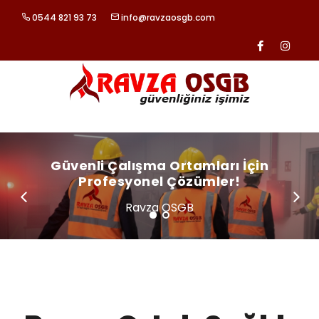
0544 821 93 73
info@ravzaosgb.com
ANASAYFA
KURUMSAL
Güvenli Çalışma Ortamları İçin
Profesyonel Çözümler!
HİZMETLERİMİZ
Ravza OSGB
REFERANSLARIMIZ
BLOG
İLETİŞİM