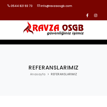
0544 821 93 73
info@ravzaosgb.com
ANASAYFA
KURUMSAL
HİZMETLERİMİZ
REFERANSLARIMIZ
REFERANSLARIMIZ
Anasayfa
REFERANSLARIMIZ
BLOG
İLETİŞİM